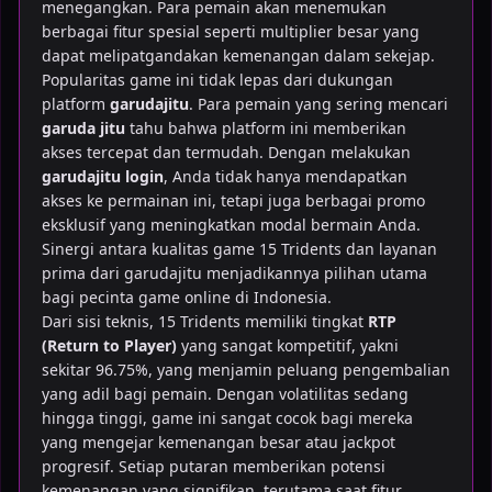
menegangkan. Para pemain akan menemukan
berbagai fitur spesial seperti multiplier besar yang
dapat melipatgandakan kemenangan dalam sekejap.
Popularitas game ini tidak lepas dari dukungan
platform
garudajitu
. Para pemain yang sering mencari
garuda jitu
tahu bahwa platform ini memberikan
akses tercepat dan termudah. Dengan melakukan
garudajitu login
, Anda tidak hanya mendapatkan
akses ke permainan ini, tetapi juga berbagai promo
eksklusif yang meningkatkan modal bermain Anda.
Sinergi antara kualitas game 15 Tridents dan layanan
prima dari garudajitu menjadikannya pilihan utama
bagi pecinta game online di Indonesia.
Dari sisi teknis, 15 Tridents memiliki tingkat
RTP
(Return to Player)
yang sangat kompetitif, yakni
sekitar 96.75%, yang menjamin peluang pengembalian
yang adil bagi pemain. Dengan volatilitas sedang
hingga tinggi, game ini sangat cocok bagi mereka
yang mengejar kemenangan besar atau jackpot
progresif. Setiap putaran memberikan potensi
kemenangan yang signifikan, terutama saat fitur