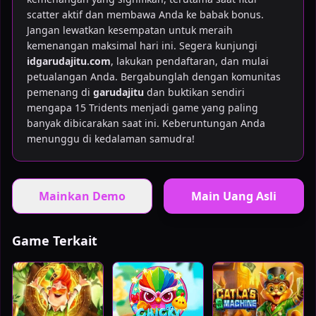
scatter aktif dan membawa Anda ke babak bonus.
Jangan lewatkan kesempatan untuk meraih
kemenangan maksimal hari ini. Segera kunjungi
idgarudajitu.com
, lakukan pendaftaran, dan mulai
petualangan Anda. Bergabunglah dengan komunitas
pemenang di
garudajitu
dan buktikan sendiri
mengapa 15 Tridents menjadi game yang paling
banyak dibicarakan saat ini. Keberuntungan Anda
menunggu di kedalaman samudra!
Mainkan Demo
Main Uang Asli
Game Terkait