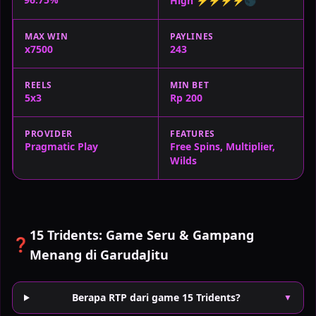
High ⚡⚡⚡⚡🌑
MAX WIN
PAYLINES
x7500
243
REELS
MIN BET
5x3
Rp 200
PROVIDER
FEATURES
Pragmatic Play
Free Spins, Multiplier,
Wilds
15 Tridents: Game Seru & Gampang
❓
Menang di GarudaJitu
Berapa RTP dari game 15 Tridents?
▼