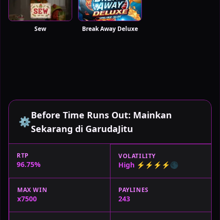
Sew
Break Away Deluxe
Before Time Runs Out: Mainkan
⚙️
Sekarang di GarudaJitu
RTP
VOLATILITY
96.75%
High ⚡⚡⚡⚡🌑
MAX WIN
PAYLINES
x7500
243