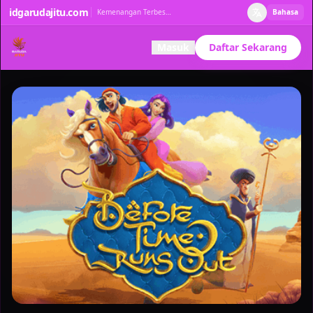
idgarudajitu.com
Kemenangan Terbesar Anda
Bahasa
Masuk
Daftar Sekarang