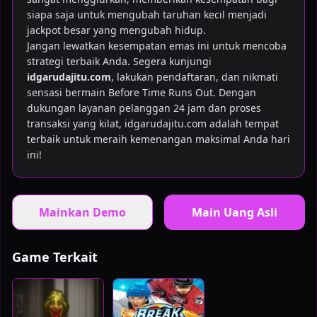
siapa saja untuk mengubah taruhan kecil menjadi
jackpot besar yang mengubah hidup.
Jangan lewatkan kesempatan emas ini untuk mencoba
strategi terbaik Anda. Segera kunjungi
idgarudajitu.com
, lakukan pendaftaran, dan nikmati
sensasi bermain Before Time Runs Out. Dengan
dukungan layanan pelanggan 24 jam dan proses
transaksi yang kilat, idgarudajitu.com adalah tempat
terbaik untuk meraih kemenangan maksimal Anda hari
ini!
Mainkan Demo
Main Uang Asli
Game Terkait