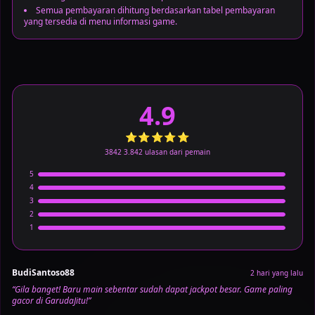
Semua pembayaran dihitung berdasarkan tabel pembayaran
yang tersedia di menu informasi game.
4.9
⭐⭐⭐⭐⭐
3842 3.842 ulasan dari pemain
5
4
3
2
1
BudiSantoso88
2 hari yang lalu
“Gila banget! Baru main sebentar sudah dapat jackpot besar. Game paling
gacor di GarudaJitu!”