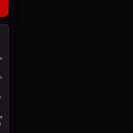
ru
h
i
da
g