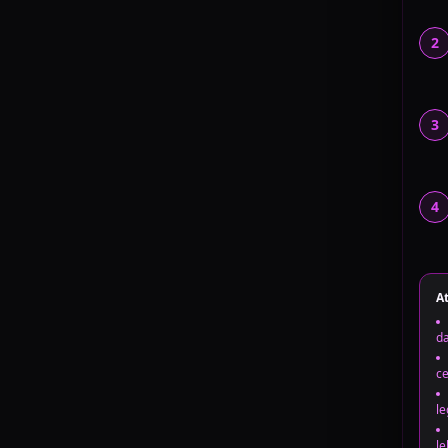
2
3
4
A
d
ce
le
le