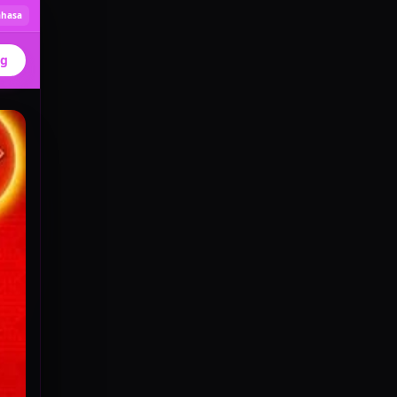
ahasa
ng