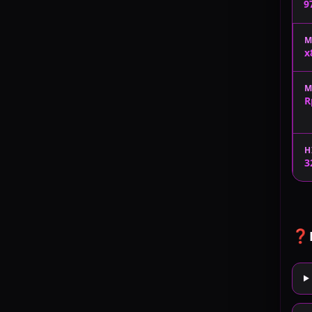
9
M
x
M
R
H
3
❓