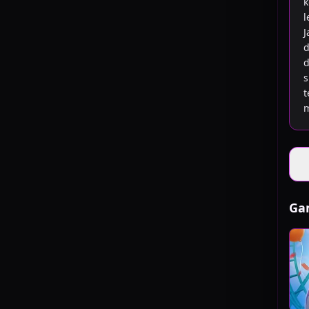
k
l
J
d
d
s
t
m
Ga