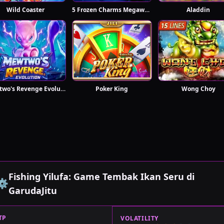
Wild Coaster
5 Frozen Charms Megaways™
Aladdin
Mewtwo's Revenge Evolution
Wong Choy
Poker King
Fishing Yilufa: Game Tembak Ikan Seru di
⚙️
GarudaJitu
TP
VOLATILITY