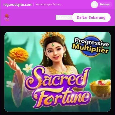
idgarudajitu.com
Kemenangan Terbesar Anda
Bahasa
Masuk
Daftar Sekarang