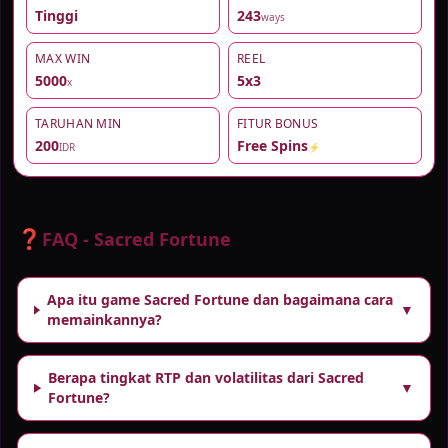
Tinggi
243
ways
MAX WIN
REEL
5000
5x3
x
TARUHAN MIN
FITUR BONUS
200
Free Spins
IDR
⚡
❓
FAQ - Sacred Fortune
Apa itu game Sacred Fortune dan bagaimana cara
▼
memainkannya?
Berapa tingkat RTP dan volatilitas dari Sacred
▼
Fortune?