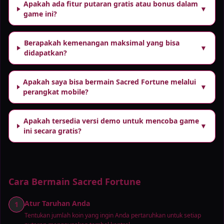
Apakah ada fitur putaran gratis atau bonus dalam
▼
game ini?
Berapakah kemenangan maksimal yang bisa
▼
didapatkan?
Apakah saya bisa bermain Sacred Fortune melalui
▼
perangkat mobile?
Apakah tersedia versi demo untuk mencoba game
▼
ini secara gratis?
Cara Bermain Sacred Fortune
Atur Taruhan Anda
1
Tentukan jumlah koin yang ingin Anda pertaruhkan untuk setiap