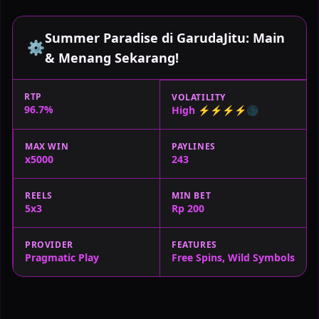
Summer Paradise di GarudaJitu: Main
⚙️
& Menang Sekarang!
RTP
VOLATILITY
96.7%
High ⚡⚡⚡⚡🌑
MAX WIN
PAYLINES
x5000
243
REELS
MIN BET
5x3
Rp 200
PROVIDER
FEATURES
Pragmatic Play
Free Spins, Wild Symbols