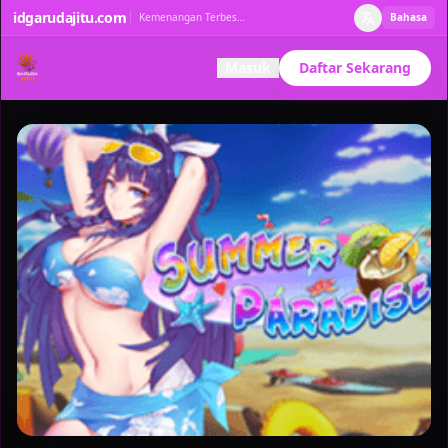
idgarudajitu.com
Kemenangan Terbesar Anda
Bahasa
Masuk
Daftar Sekarang