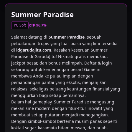
▶
Summer Paradise
PG Soft
RTP 96.7%
Selamat datang di
Summer Paradise
, sebuah
petualangan tropis yang luar biasa yang kini tersedia
di
idgarudajitu.com
. Rasakan keseruan Summer
Paradise di GarudaJitu! Nikmati grafis memukau,
jackpot besar, dan bonus melimpah. Daftar & login
sekarang untuk kemenangan besar! Game ini
membawa Anda ke pulau impian dengan
pemandangan pantai yang eksotis, menjanjikan
relaksasi sekaligus peluang keuntungan finansial yang
menggiurkan bagi setiap pemainnya.
Dalam hal gameplay, Summer Paradise mengusung
mekanisme modern dengan fitur-fitur inovatif yang
membuat setiap putaran menjadi menegangkan.
Dengan simbol-simbol bertema musim panas seperti
koktail segar, kacamata hitam mewah, dan buah-