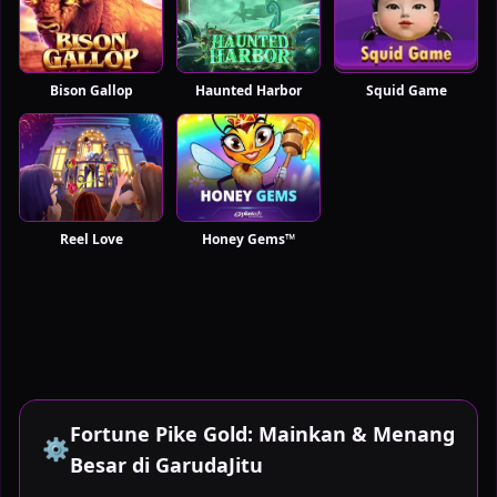
Haunted Harbor
Bison Gallop
Squid Game
Reel Love
Honey Gems™
Fortune Pike Gold: Mainkan & Menang
⚙️
Besar di GarudaJitu