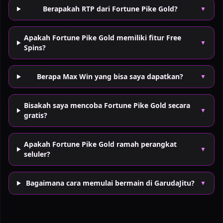
Berapakah RTP dari Fortune Pike Gold?
▼
Apakah Fortune Pike Gold memiliki fitur Free
▼
Spins?
Berapa Max Win yang bisa saya dapatkan?
▼
Bisakah saya mencoba Fortune Pike Gold secara
▼
gratis?
Apakah Fortune Pike Gold ramah perangkat
▼
seluler?
Bagaimana cara memulai bermain di GarudaJitu?
▼