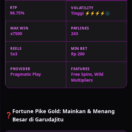
RTP
VOLATILITY
96.75%
Tinggi ⚡⚡⚡⚡🌑
MAX WIN
PAYLINES
x7500
243
REELS
MIN BET
5x3
Rp 200
PROVIDER
FEATURES
Pragmatic Play
Free Spins, Wild
Multipliers
Fortune Pike Gold: Mainkan & Menang
❓
Besar di GarudaJitu