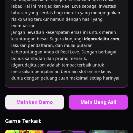
lebar. Hal ini menjadikan Reel Love sebagai investasi
hiburan yang cerdas bagi mereka yang menginginkan
risiko yang terukur namun dengan hasil yang
memuaskan.
Jangan lewatkan kesempatan emas ini untuk meraih
keuntungan besar. Segera kunjungi
idgarudajitu.com
,
lakukan pendaftaran, dan mulai putaran
keberuntungan Anda di Reel Love. Dengan berbagai
bonus sambutan dan promo menarik,
idgarudajitu.com adalah tempat terbaik untuk
merasakan pengalaman bermain slot online kelas
dunia dengan peluang cuan maksimal setiap harinya!
Mainkan Demo
Main Uang Asli
Game Terkait