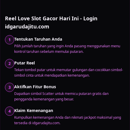
Reel Love Slot Gacor Hari Ini - Login
idgarudajitu.com
Tentukan Taruhan Anda
1
Pilih jumlah taruhan yang ingin Anda pasang menggunakan menu
kontrol taruhan sebelum memulai putaran.
Putar Reel
2
Tekan tombol putar untuk memutar gulungan dan cocokkan simbol-
simbol cinta untuk mendapatkan kemenangan.
Aktifkan Fitur Bonus
3
Dapatkan simbol Scatter untuk memicu putaran gratis dan
pengganda kemenangan yang besar.
Klaim Kemenangan
4
Kumpulkan kemenangan Anda dan nikmati jackpot maksimal yang
tersedia di idgarudajitu.com.