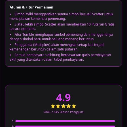
Aturan & Fitur Permainan
Simbol Wild menggantikan semua simbol kecuali Scatter untuk
menciptakan kombinasi pemenang.
3 atau lebih simbol Scatter akan memberikan 10 Putaran Gratis
secara otomatis.
Fitur Tumble menghapus simbol pemenang dan menggantinya
dengan simbol baru untuk peluang menang beruntun.
Pengganda (Multiplier) akan meningkat setiap kali terjadi
kemenangan beruntun dalam satu putaran.
Semua pembayaran dihitung berdasarkan garis pembayaran
aktif yang ditentukan dalam tabel pembayaran.
4.9
⭐⭐⭐⭐⭐
2845 2.845 Ulasan Pengguna
5
4