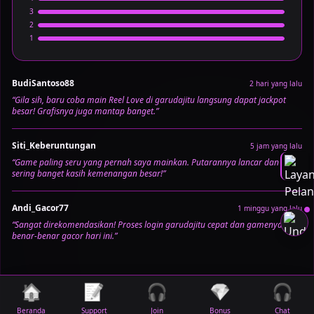
3
2
1
BudiSantoso88
2 hari yang lalu
“Gila sih, baru coba main Reel Love di garudajitu langsung dapat jackpot
besar! Grafisnya juga mantap banget.”
Siti_Keberuntungan
5 jam yang lalu
“Game paling seru yang pernah saya mainkan. Putarannya lancar dan
sering banget kasih kemenangan besar!”
Andi_Gacor77
1 minggu yang lalu
“Sangat direkomendasikan! Proses login garudajitu cepat dan gamenya
benar-benar gacor hari ini.”
🏠
📝
🎧
💎
🎧
Beranda
Support
Join
Bonus
Chat