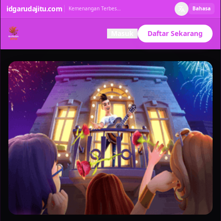
idgarudajitu.com
Kemenangan Terbesar Anda
Bahasa
Masuk
Daftar Sekarang