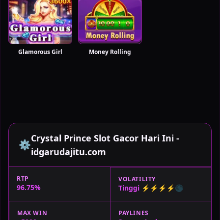
Glamorous Girl
Money Rolling
Crystal Prince Slot Gacor Hari Ini -
⚙️
idgarudajitu.com
RTP
VOLATILITY
96.75%
Tinggi ⚡⚡⚡⚡🌑
MAX WIN
PAYLINES