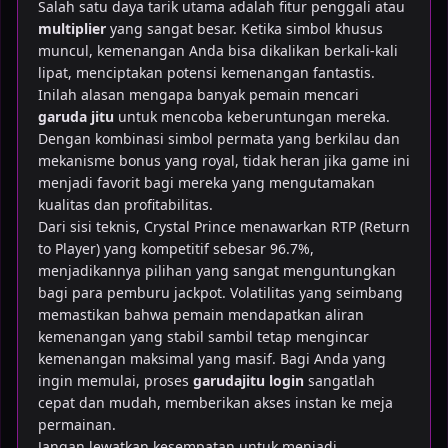
Salah satu daya tarik utama adalah fitur penggali atau
multiplier
yang sangat besar. Ketika simbol khusus
muncul, kemenangan Anda bisa dikalikan berkali-kali
lipat, menciptakan potensi kemenangan fantastis.
Inilah alasan mengapa banyak pemain mencari
garuda jitu
untuk mencoba keberuntungan mereka.
Dengan kombinasi simbol permata yang berkilau dan
mekanisme bonus yang royal, tidak heran jika game ini
menjadi favorit bagi mereka yang mengutamakan
kualitas dan profitabilitas.
Dari sisi teknis, Crystal Prince menawarkan RTP (Return
to Player) yang kompetitif sebesar 96.7%,
menjadikannya pilihan yang sangat menguntungkan
bagi para pemburu jackpot. Volatilitas yang seimbang
memastikan bahwa pemain mendapatkan aliran
kemenangan yang stabil sambil tetap mengincar
kemenangan maksimal yang masif. Bagi Anda yang
ingin memulai, proses
garudajitu login
sangatlah
cepat dan mudah, memberikan akses instan ke meja
permainan.
Jangan lewatkan kesempatan untuk menjadi