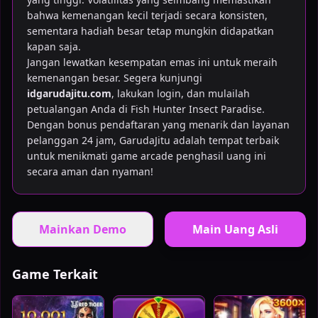
bahwa kemenangan kecil terjadi secara konsisten,
sementara hadiah besar tetap mungkin didapatkan
kapan saja.
Jangan lewatkan kesempatan emas ini untuk meraih
kemenangan besar. Segera kunjungi
idgarudajitu.com
, lakukan login, dan mulailah
petualangan Anda di Fish Hunter Insect Paradise.
Dengan bonus pendaftaran yang menarik dan layanan
pelanggan 24 jam, GarudaJitu adalah tempat terbaik
untuk menikmati game arcade penghasil uang ini
secara aman dan nyaman!
Mainkan Demo
Main Uang Asli
Game Terkait