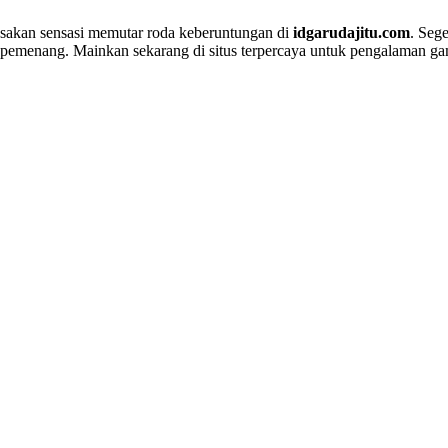
asakan sensasi memutar roda keberuntungan di
idgarudajitu.com
. Seg
 pemenang. Mainkan sekarang di situs terpercaya untuk pengalaman ga