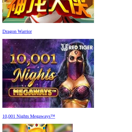
Dragon Warrior
10,001 Nights Megaways™