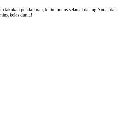
era lakukan pendaftaran, klaim bonus selamat datang Anda, dan
ming kelas dunia!