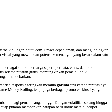
terbaik di idgarudajitu.com. Proses cepat, aman, dan menguntungkan.
an visual yang mewah dan potensi kemenangan yang besar dalam satu
erbagai simbol berharga seperti permata, emas, dan ikon
tis selama putaran gratis, memungkinkan pemain untuk
sangat mendebarkan.
ar dan responsif seringkali memilih
garuda jitu
karena reputasinya
ame Money Rolling, tetapi juga berbagai promo eksklusif yang
balian bagi pemain sangat tinggi. Dengan volatilitas sedang hingga
Setiap putaran memberikan harapan baru untuk meraih jackpot